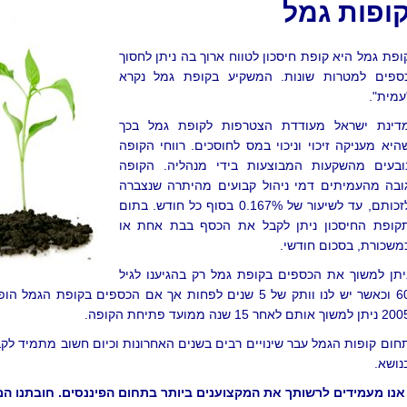
ופות גמל
ופת גמל היא קופת חיסכון לטווח ארוך בה ניתן לחסוך
ספים למטרות שונות. המשקיע בקופת גמל נקרא
עמית".
דינת ישראל מעודדת הצטרפות לקופת גמל בכך
היא מעניקה זיכוי וניכוי במס לחוסכים. רווחי הקופה
ובעים מהשקעות המבוצעות בידי מנהליה. הקופה
ובה מהעמיתים דמי ניהול קבועים מהיתרה שנצברה
לזכותם, עד לשיעור של 0.167% בסוף כל חודש. בתום
קופת החיסכון ניתן לקבל את הכסף בבת אחת או
משכורת, בסכום חודשי.
יתן למשוך את הכספים בקופת גמל רק בהגיענו לגיל
60 וכאשר יש לנו וותק של 5 שנים לפחות אך אם הכספים בקופת הגמ
יתן למשוך אותם לאחר 15 שנה ממועד פתיחת הקופה.
חום קופות הגמל עבר שינויים רבים בשנים האחרונות וכיום חשוב מתמיד לקב
נושא.
אנו מעמידים לרשותך את המקצוענים ביותר בתחום הפיננסים. חובתנו המ