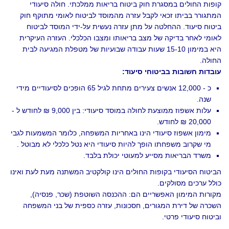
פות החולים במסגרת חוק ביטוח בריאות ממלכתי. חולה סיעודי
תגורר בביתו זכאי לקבל עזרה מהמוסד לביטוח לאומי מתוקף חוק
טוח סיעוד. ההחלטה על מתן עזרה נעשית על-ידי המוסד לביטוח
ומי לאחר בדיקה של מצב בריאותו ומצבו הכלכלי. העזרה העיקרית
היא במימון 15-10 שעות עבודה שבועיות של מטפלת המגיעה לבית
ולה.
בדות חשובות בביטוחי סיעוד:
כ - 12,000 אנשים צעירים מתחת לגיל 65 הופכים לסיעודיים מידי
שנה.
עלות אשפוז ממוצעת לחולה במוסד סיעודי: בין 9,000 ₪ לחודש ל -
20,000 ₪ לחודש.
מימון אשפוז סיעודי הינו באחריות המשפחה, כלומר המשמעות לגבי
מי שקרוב משפחתו הופך להיות סיעודי היא נטל כלכלי לא מבוטל .
משרד הבריאות מסייע למעוטי יכולת בלבד.
יטוח הסיעודי בקופות החולים הינו קולקטיב המשתנה מעת לעת ואינו
לל ערכים מסולקים.
ורות המימון האפשריים הם: ההכנסה השוטפת (שכר, פנסיה),
כרה של דירת המגורים, חסכונות, עזרה כספית של בני המשפחה
יטוח סיעודי פרטי.