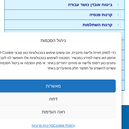
ביטוח אובדן כושר עבודה
קרנות פנסיה
קרנות השתלמות
קופות גמל
ניהול הסכמות
קופת גמל להשקעה
כדי לספק חוויית גלישה מיטבית, אנו עושים שימוש בטכנולוגיות כגון קובצי Cookie לצורך
חסכונות והשקעות
אחסון ו/או גישה למידע במכשיר. הסכמה לשימוש בטכנולוגיות אלו תאפשר לנו לעבד
נתונים כגון דפוסי גלישה או מזהים ייחודיים באתר. אי מתן הסכמה או ביטול הסכמה
פתרונות לפרישה
עשויים להשפיע על תפקוד חלק מהפיצ'רים באתר.
תיקון 190
חוק פנסיית חובה לעצמאים
מאשר/ת
דחה
ראה העדפות
גלילה
Cookie Policy
מדיניות פרטיות